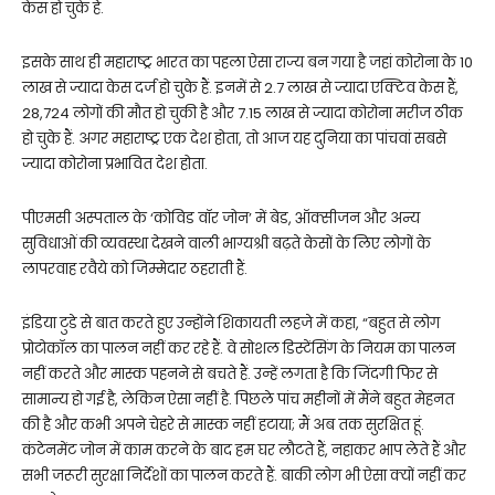
केस हो चुके हैं.
इसके साथ ही महाराष्ट्र भारत का पहला ऐसा राज्य बन गया है ​जहां कोरोना के 10
लाख से ज्यादा केस दर्ज हो चुके हैं. इनमें से 2.7 लाख से ज्यादा एक्टिव केस हैं,
28,724 लोगों की मौत हो चुकी है और 7.15 लाख से ज्यादा कोरोना मरीज ठीक
हो चुके हैं. अगर महाराष्ट्र एक देश होता, तो आज यह दुनिया का पांचवां सबसे
ज्यादा कोरोना प्रभावित देश होता.
पीएमसी अस्पताल के ‘कोविड वॉर जोन’ में बेड, ऑक्सीजन और अन्य
सुविधाओं की व्यवस्था देखने वाली भाग्यश्री बढ़ते केसों के लिए लोगों के
लापरवाह रवैये को जिम्मेदार ठहराती हैं.
इंडिया टुडे से बात करते हुए उन्होंने शिकायती लहजे में कहा, “बहुत से लोग
प्रोटोकॉल का पालन नहीं कर रहे हैं. वे सोशल डिस्टेंसिंग के नियम का पालन
नहीं करते और मास्क पहनने से बचते हैं. उन्हें लगता है कि जिंदगी फिर से
सामान्य हो गई है, लेकिन ऐसा नहीं है. पिछले पांच महीनों में मैंने बहुत मेहनत
की है और कभी अपने चेहरे से मास्क नहीं हटाया; मैं अब तक सुरक्षित हूं.
कंटेनमेंट जोन में काम करने के बाद हम घर लौटते हैं, नहाकर भाप लेते हैं और
सभी जरूरी सुरक्षा निर्देशों का पालन करते हैं. बाकी लोग भी ऐसा क्यों नहीं कर