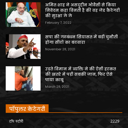
अमित शाह ने असदुद्दीन ओवैसी से किया
निवेदन कहा विनती है की वह जेड कैटेगरी
की सुरक्षा ले ले
February 7, 2022
सपा की गठबंधन सियासत में बड़ी चुनौती
होगा सीटों का बंटवारा
November 28, 2021
उड़ते विमान में व्यक्ति ने की ऐसी हरकत
की खतरे में पड़ी सबकी जान, फिर ऐसे
पाया काबू
March 28, 2021
पॉपुलर केटेगरी
टॉप स्टोरी
2229