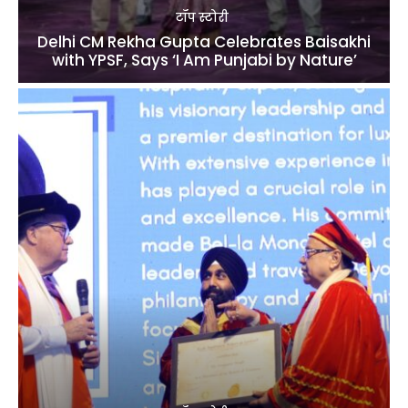
टॉप स्टोरी
Delhi CM Rekha Gupta Celebrates Baisakhi
with YPSF, Says ‘I Am Punjabi by Nature’