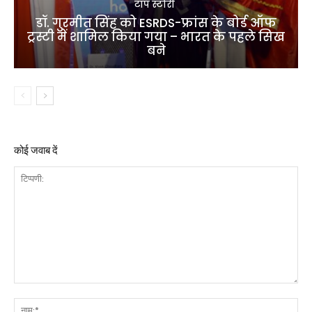
टॉप स्टोरी
डॉ. गुरमीत सिंह को ESRDS-फ्रांस के बोर्ड ऑफ
ट्रस्टी में शामिल किया गया – भारत के पहले सिख
बने
कोई जवाब दें