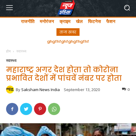
राजनीति
मनोरंजन
क्राइम
खेल
फिटनेस
फैशन
ताजा खबर
अयोध्या में लता मंगेशकर चौक का सीएम योगी ने किया उद्घाटन
ghgfhfghfghgfhgfhf
होम
स्वास्थ्य
स्वास्थ्य
महाराष्ट्र अगर देश होता तो कोरोना
प्रभावित देशों में पांचवें नंबर पर होता
By
Saksham News India
September 13, 2020
0